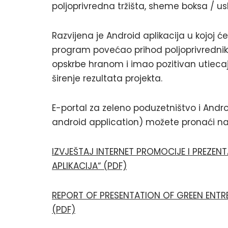
poljoprivredna tržišta, sheme boksa / usl
Razvijena je Android aplikacija u kojoj ć
program povećao prihod poljoprivrednika
opskrbe hranom i imao pozitivan utiecaj n
širenje rezultata projekta.
E-portal za zeleno poduzetništvo i Andr
android application) možete pronaći n
IZVJEŠTAJ INTERNET PROMOCIJE I PREZEN
APLIKACIJA“ (PDF)
REPORT OF PRESENTATION OF GREEN ENTR
(PDF)