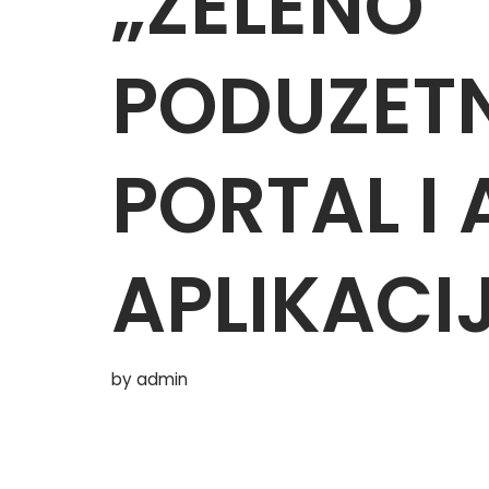
„ZELENO
PODUZETN
PORTAL I
APLIKACI
by
admin