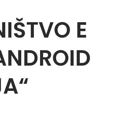
IŠTVO E
 ANDROID
JA“