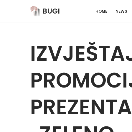
BUGI
HOME
NEWS
Skip
to
content
IZVJEŠTA
PROMOCIJ
PREZENTA