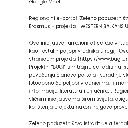
Google Meet.
Regionalni e-portal “Zeleno poduzetništvo
Erasmus + projekta “ WESTERN BALKANS UR
Ova inicijativa funkcionirat će kao virt
kao i ostalih poljoprivrednika u regiji.
stranicom projekta (https://www.bugi.unsa
Projektni “BUGI” tim trajno će raditi na 
povećanju članova portala i suradnje sl
Istodobno će poljoprivrednicima, firma
informacije, literaturu i priručnike . Re
sličnim inicijativama širom svijeta, osig
korištenja projekta nakon nejgove prov
Zeleno poduzetništvo istražit će alterna