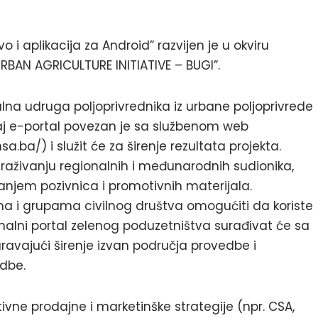
 i aplikacija za Android” razvijen je u okviru
BAN AGRICULTURE INITIATIVE – BUGI”.
ualna udruga poljoprivrednika iz urbane poljoprivrede
 Ovaj e-portal povezan je sa službenom web
.ba/) i služit će za širenje rezultata projekta.
istraživanju regionalnih i međunarodnih sudionika,
anjem pozivnica i promotivnih materijala.
ma i grupama civilnog društva omogućiti da koriste
gionalni portal zelenog poduzetništva surađivat će sa
uravajući širenje izvan područja provedbe i
edbe.
tivne prodajne i marketinške strategije (npr. CSA,